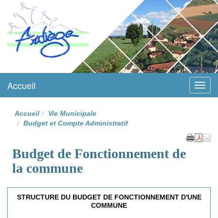
Ardiège
Accueil
Menu
Accueil
Vie Municipale
Budget et Compte Administratif
Budget de Fonctionnement de
la commune
STRUCTURE DU BUDGET DE FONCTIONNEMENT D'UNE
COMMUNE